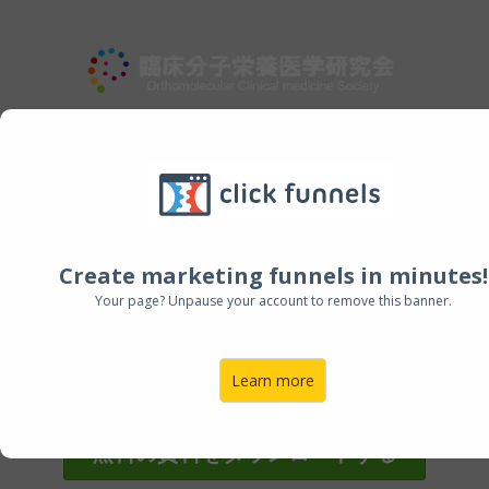
サプリから食事、ライフス
タイル改善へ
Create marketing funnels in minutes!
体の不調の根本原因を知り、サプリを
Your page? Unpause your account to remove this banner.
減らすことを主眼においた栄養療法を
学びませんか？
Learn more
無料の資料をダウンロードする